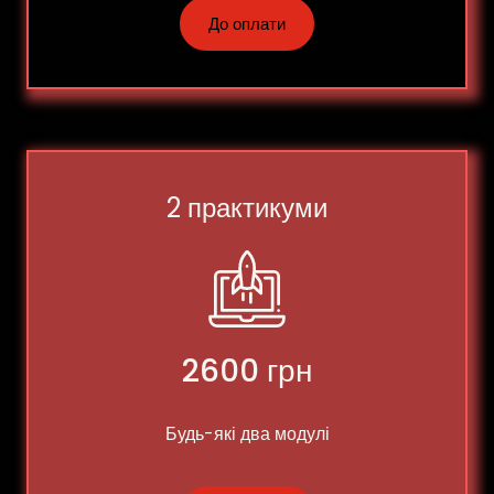
До оплати
2 практикуми
2600 грн
Будь-які два модулі