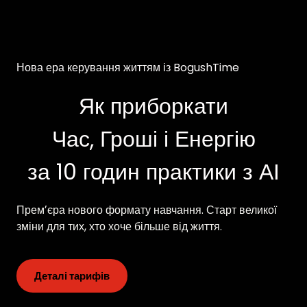
Нова ера керування життям із BogushTime
Як приборкати
Час, Гроші і Енергію
за 10 годин практики з АІ
Премʼєра нового формату навчання. Старт великої
зміни для тих, хто хоче більше від життя.
Деталі тарифів