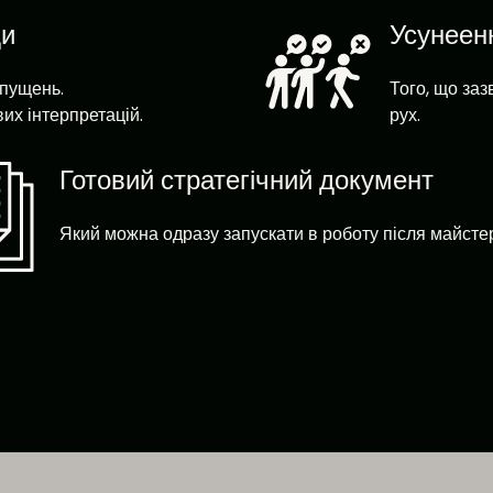
ди
Усунеен
ипущень.
Того, що заз
их інтерпретацій.
рух.
Готовий стратегічний документ
Який можна одразу запускати в роботу після майсте