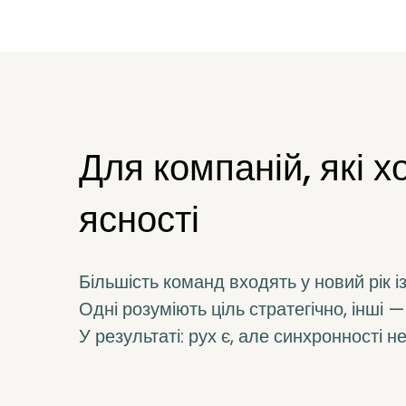
Для компаній, які х
ясності
Більшість команд входять у новий рік і
Одні розуміють ціль стратегічно, інші 
У результаті: рух є, але синхронності н