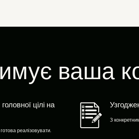
имує ваша к
оловної цілі на
Узгодже
З конкретни
 готова реалізовувати.