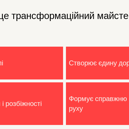
це трансформаційний майсте
і
Створює єдину дор
Формує справжню 
і розбіжності
руху