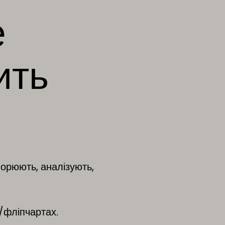
е
ить
орюють, аналізують,
/фліпчартах.