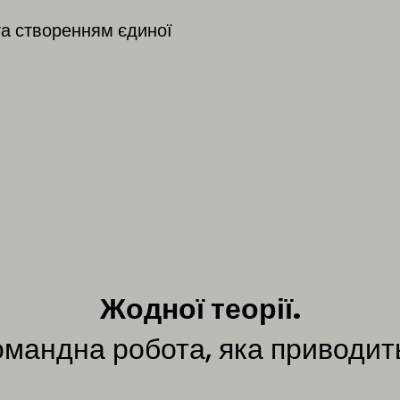
та створенням єдиної
Жодної теорії.
мандна робота, яка приводить