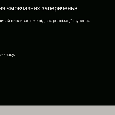
ня «мовчазних заперечень»
вичай випливає вже під час реалізації і зупиняє
р-класу.