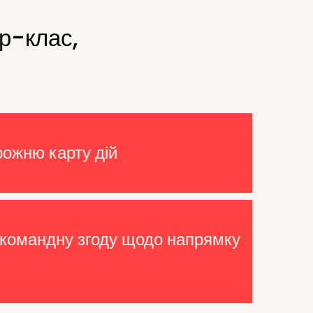
р-клас,
ожню карту дій
командну згоду щодо напрямку