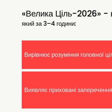
«Велика Ціль-2026» - 
який за 3–4 години:
Вирівнює розуміння головної ціл
Виявляє приховані заперечення 