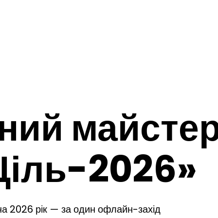
чний майсте
Ціль-2026»
на 2026 рік — за один офлайн-захід