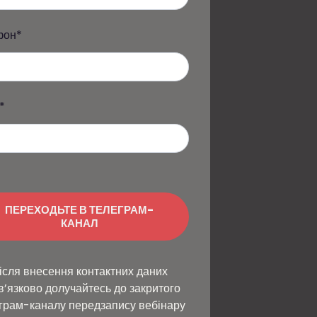
фон
*
*
ПЕРЕХОДЬТЕ В ТЕЛЕГРАМ-
КАНАЛ
ісля внесення контактних даних
в’язково долучайтесь до закритого
грам-каналу передзапису вебінару