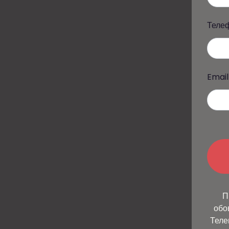
Теле
Email
П
обо
Теле