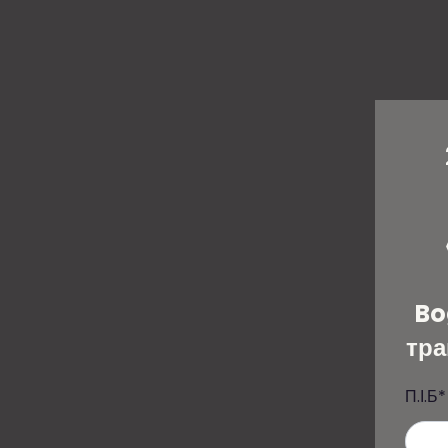
Bo
тра
П.І.Б
*